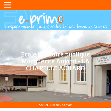
Ecole primaire publique
Marguerite Aujard - LA
CHAPELLE ACHARD
Accueil
/
L’école
/ Contact